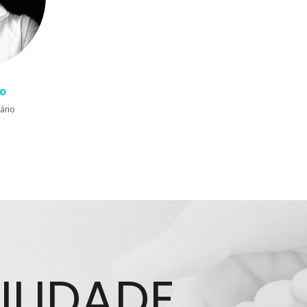
o
ário
ILIDADE