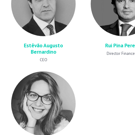
Estêvão Augusto
Rui Pina Pere
Bernardino
Director Finance
CEO