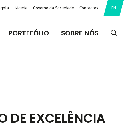
ngola
Nigéria
Governo da Sociedade
Contactos
EN
PORTEFÓLIO
SOBRE NÓS
OS 
O DE EXCELÊNCIA
I