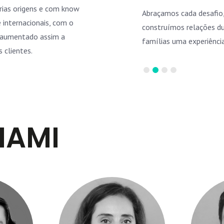
árias origens e com know
e transparente, reunimos diversos
Abraçamos cada desafio
 internacionais, com o
A união faz a força!
construímos relações du
, aumentado assim a
famílias uma experiência
 clientes.
IAMI