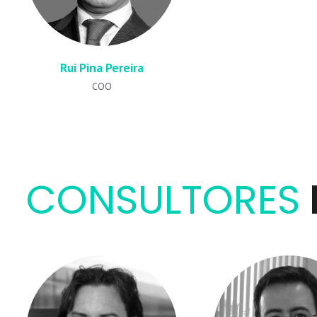
Rui Pina Pereira
COO
CONSULTORES