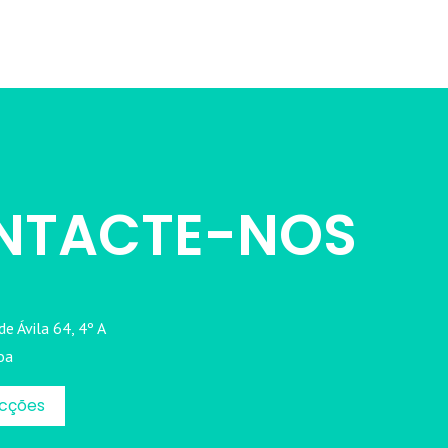
NTACTE-NOS
e Ávila 64, 4º A
oa
ecções