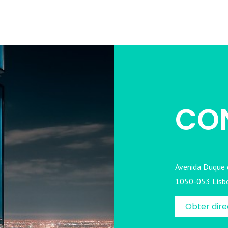
CO
Avenida Duque d
1050-053 Lisb
Obter dir