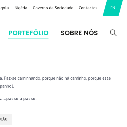
ngola
Nigéria
Governo da Sociedade
Contactos
EN
PORTEFÓLIO
SOBRE NÓS
a. Faz-se caminhando, porque não há caminho, porque este
spanhol.
s….passo a passo.
UÇÃO