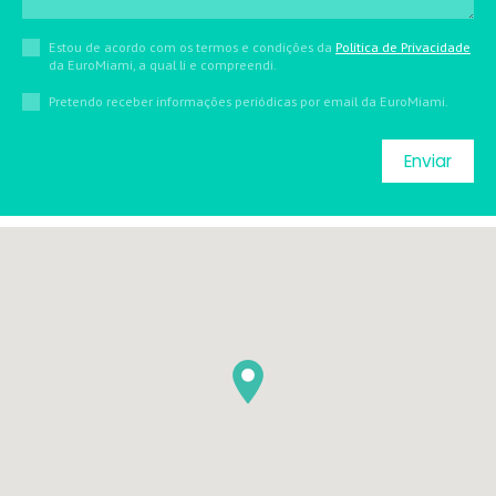
Estou de acordo com os termos e condições da
Política de Privacidade
da EuroMiami, a qual li e compreendi.
Pretendo receber informações periódicas por email da EuroMiami.
Enviar