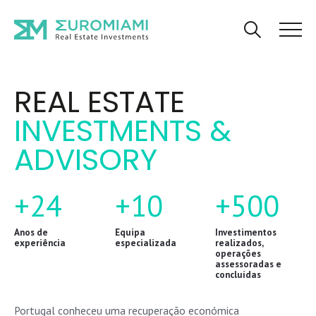
REAL ESTATE
INVESTMENTS &
ADVISORY
+24
+10
+500
Anos de
Equipa
Investimentos
experiência
especializada
realizados,
operações
assessoradas e
concluídas
Portugal conheceu uma recuperação económica