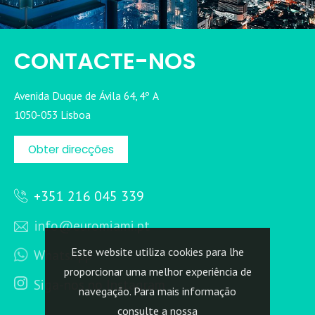
CONTACTE-NOS
Avenida Duque de Ávila 64, 4º A
1050-053 Lisboa
Obter direcções
+351 216 045 339
info@euromiami.pt
Este website utiliza cookies para lhe
WhatsApp
proporcionar uma melhor experiência de
Siga-nos no Instagram
navegação. Para mais informação
consulte a nossa